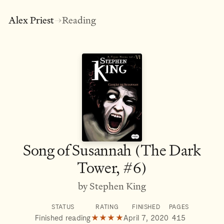
Alex Priest
Reading
→
Song of Susannah (The Dark
Tower, #6)
by Stephen King
STATUS
RATING
FINISHED
PAGES
Finished reading
★★★★
April 7, 2020
415